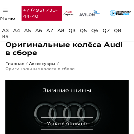
+7 (495) 730-
44-48
Меню
Автомобили в наличии
A3
A4
A5
A6
A7
A8
Q3
Q5
Q6
Q7
Q8
RS
Audi с пробегом
Оригинальные колёса Audi
Предложения недели
в сборе
Главная
/
Аксессуары
/
Финансовые услуги
Оригинальные колеса в сборе
Сервис
Зимние шины
Вакансии
Контакты
Поиск
Узнать больше