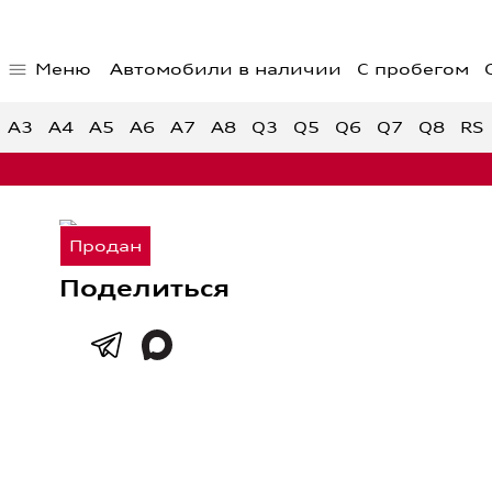
Меню
Автомобили в наличии
С пробегом
Главная страница
Предло
Автомобили в наличии
Спецпр
A3
A4
A5
A6
A7
A8
Q3
Q5
Q6
Q7
Q8
RS
Спецпр
автом
Спецпр
Audi с пробегом
Поделиться
Обратная связь