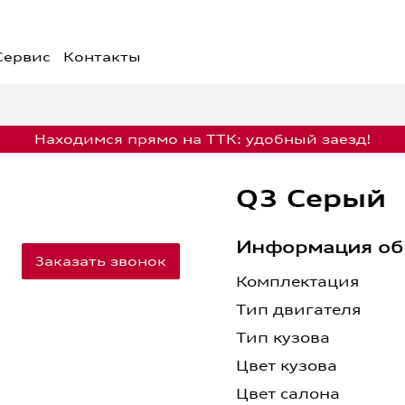
Сервис
Контакты
жения недели
Финансовые услуги
едложения
Кредит
Лизинг
едложения на
Страхование
Находимся прямо на ТТК: удобный заезд!
обили
Обмен
едложения на сервис
Q3 Серый
Информация об
Заказать звонок
Запись на сервис
Комплектация
Тип двигателя
Тип кузова
Цвет кузова
Цвет салона