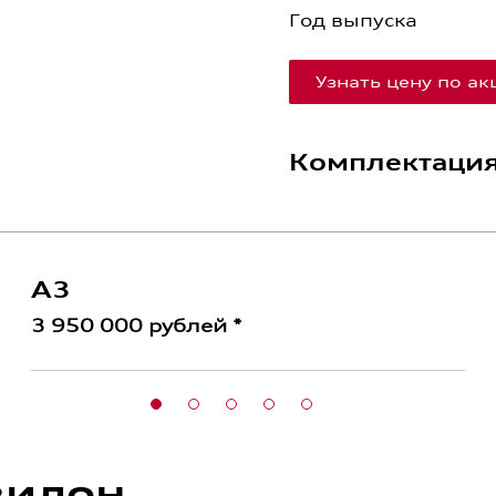
Год выпуска
Узнать цену по а
Комплектаци
A3
3 950 000 рублей *
вилон