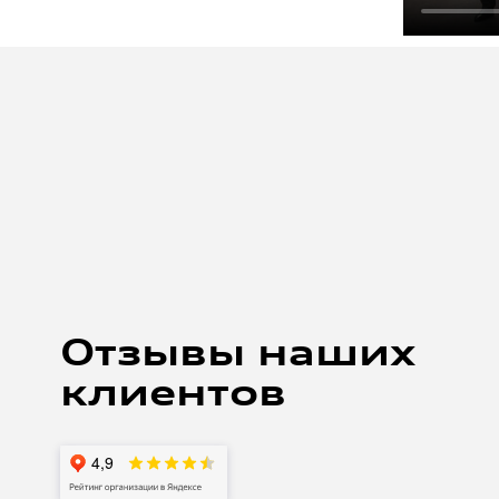
артем корябкин
8 АВГУСТА 2021
 на замену масла в кпп на своей а5.
жительные впечатления, от ресепшен до процесса
Отзывы наших
азу предупредил, что хочу наблюдать за работой.
сов пригласили в зону к автомобилю, выдали
клиентов
е работ рассказывали, что именно делают. Отмечу
уратное обращение с автомобилем. Делали все
ельно осмотрели двигатель выявили моменты
Процесс был не быстрый около 3-4 часов (ждали
 По итогу работой доволен. Отмечу чистоту и
емзоне, максимально клиентоориентированные