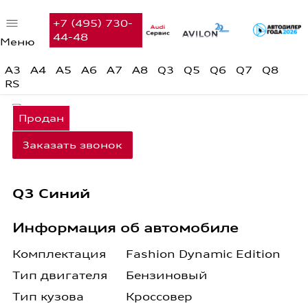
+7 (495) 730-
44-48
Меню
Автомобили в наличии
A3
A4
A5
A6
A7
A8
Q3
Q5
Q6
Q7
Q8
RS
Audi с пробегом
Предложения недели
Заказать звонок
Финансовые услуги
Сервис
Q3 Синий
Вакансии
Информация об автомобиле
Контакты
Комплектация
Fashion Dynamic Edition
Поиск
Тип двигателя
Бензиновый
Тип кузова
Кроссовер