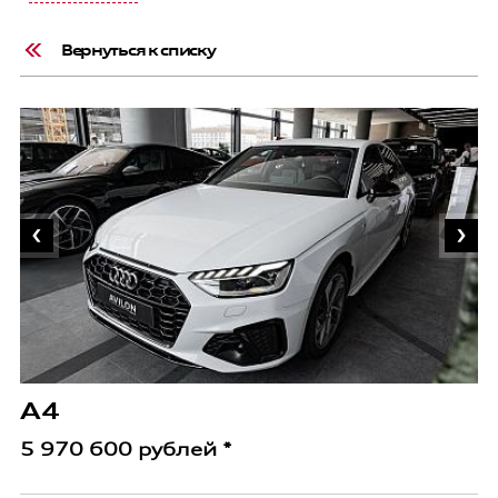
Вернуться к списку
Q
6
A4
5 970 600 рублей *