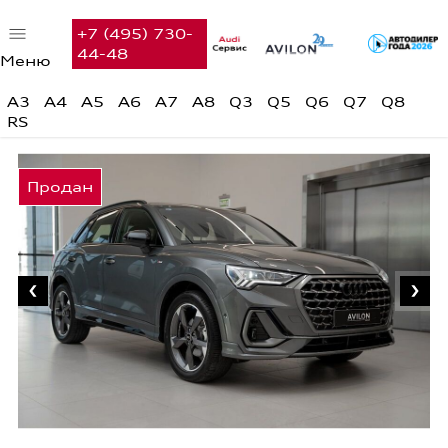
+7 (495) 730-
44-48
Меню
Автомобили в наличии
A3
A4
A5
A6
A7
A8
Q3
Q5
Q6
Q7
Q8
RS
Audi с пробегом
Предложения недели
Финансовые услуги
Сервис
Вакансии
Контакты
Поиск