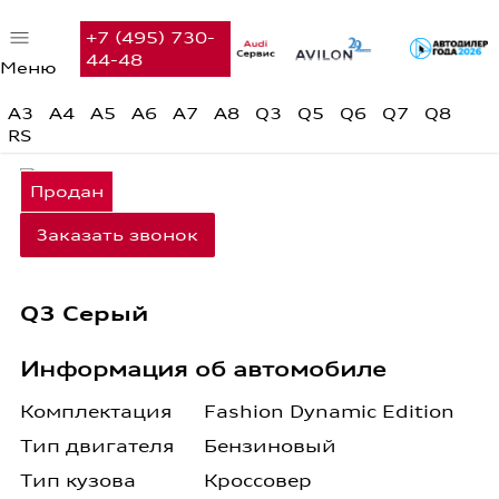
+7 (495) 730-
44-48
Меню
Автомобили в наличии
A3
A4
A5
A6
A7
A8
Q3
Q5
Q6
Q7
Q8
RS
Audi с пробегом
Предложения недели
Заказать звонок
Финансовые услуги
Сервис
Q3 Серый
Вакансии
Информация об автомобиле
Контакты
Комплектация
Fashion Dynamic Edition
Поиск
Тип двигателя
Бензиновый
Тип кузова
Кроссовер