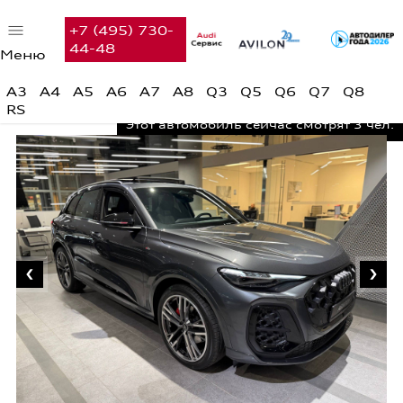
+7 (495) 730-
44-48
Меню
Автомобили в наличии
A3
A4
A5
A6
A7
A8
Q3
Q5
Q6
Q7
Q8
RS
Audi с пробегом
Этот автомобиль сейчас смотрят
3 чел.
Предложения недели
Финансовые услуги
Сервис
Вакансии
Контакты
Поиск