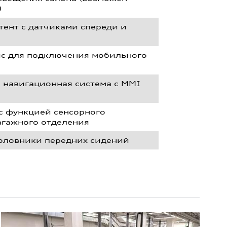
)
тент с датчиками спереди и
йс для подключения мобильного
s, навигационная система с MMI
 функцией сенсорного
агажного отделения
оловники передних сидений
Q