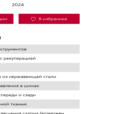
2024
кции
В избранное
я
нструментов
 с рекуперацией
и из нержавеющей стали
давления в шинах
спереди и сзади
рной тканью
освещения салона (возможен