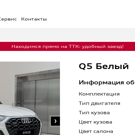
Сервис
Контакты
жения недели
Финансовые услуги
едложения
Кредит
Лизинг
едложения на
Страхование
Находимся прямо на ТТК: удобный заезд!
обили
Обмен
едложения на сервис
Q5 Белый
Информация об
Запись на сервис
Комплектация
Тип двигателя
Тип кузова
Цвет кузова
Цвет салона