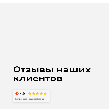
артем корябкин
8 АВГУСТА 2021
 на замену масла в кпп на своей а5.
жительные впечатления, от ресепшен до процесса
Отзывы наших
азу предупредил, что хочу наблюдать за работой.
сов пригласили в зону к автомобилю, выдали
клиентов
е работ рассказывали, что именно делают. Отмечу
уратное обращение с автомобилем. Делали все
ельно осмотрели двигатель выявили моменты
Процесс был не быстрый около 3-4 часов (ждали
 По итогу работой доволен. Отмечу чистоту и
емзоне, максимально клиентоориентированные
приемщику Андрею, механику Антону и Третьякову
Алексею! Спасибо .