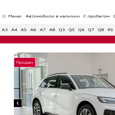
Меню
Автомобили в наличии
С пробегом
Главная страница
Предло
Автомобили в наличии
Спецпр
A3
A4
A5
A6
A7
A8
Q3
Q5
Q6
Q7
Q8
RS
Спецпр
автом
Спецпр
Audi с пробегом
Обратная связь