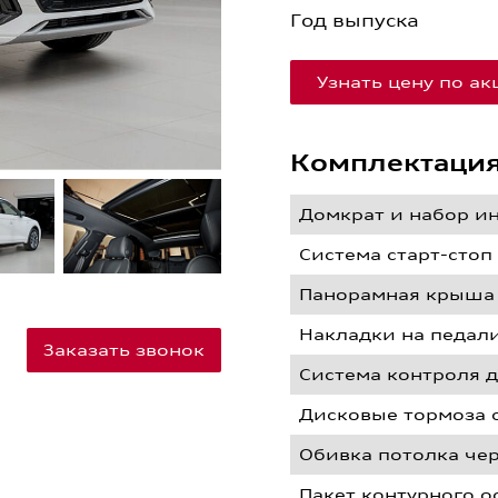
Год выпуска
Узнать цену по а
Комплектаци
Домкрат и набор и
Система старт-стоп
Панорамная крыша
Накладки на педал
Заказать звонок
Cистема контроля 
Дисковые тормоза 
Обивка потолка че
Пакет контурного 