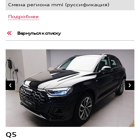
Смена региона mmi (руссификация)
Подробнее
Вернуться к списку
Q
7
Q5