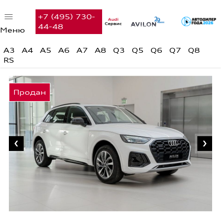
+7 (495) 730-
44-48
Меню
Автомобили в наличии
A3
A4
A5
A6
A7
A8
Q3
Q5
Q6
Q7
Q8
RS
Audi с пробегом
Предложения недели
Финансовые услуги
Сервис
Вакансии
Контакты
Поиск