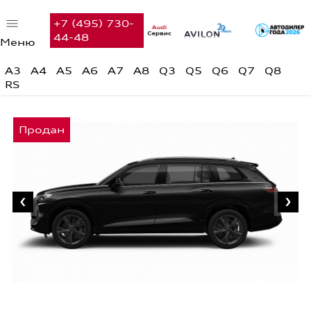
+7 (495) 730-
44-48
Меню
Автомобили в наличии
A3
A4
A5
A6
A7
A8
Q3
Q5
Q6
Q7
Q8
RS
Audi с пробегом
Предложения недели
Финансовые услуги
Сервис
Вакансии
Контакты
Поиск