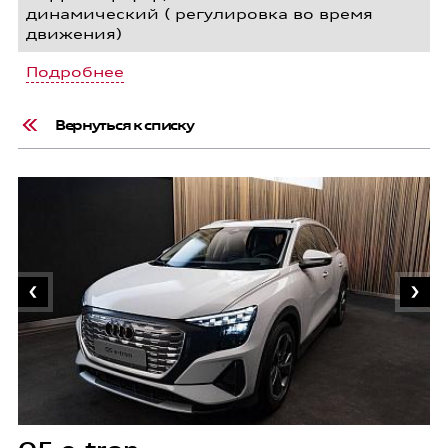
динамический ( регулировка во время
движения)
Подробнее
Вернуться к списку
A
8