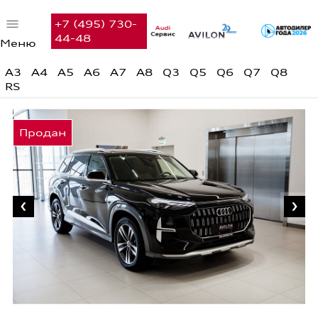
+7 (495) 730-
44-48
Меню
Автомобили в наличии
A3
A4
A5
A6
A7
A8
Q3
Q5
Q6
Q7
Q8
RS
Audi с пробегом
Предложения недели
Финансовые услуги
Сервис
Вакансии
Контакты
Поиск