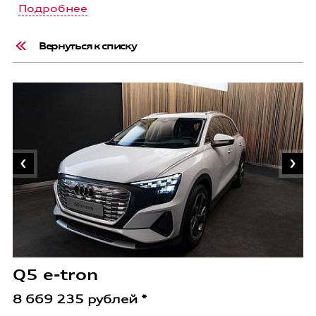
Подробнее
Вернуться к списку
A
8
Q5 e-tron
8 669 235 рублей *