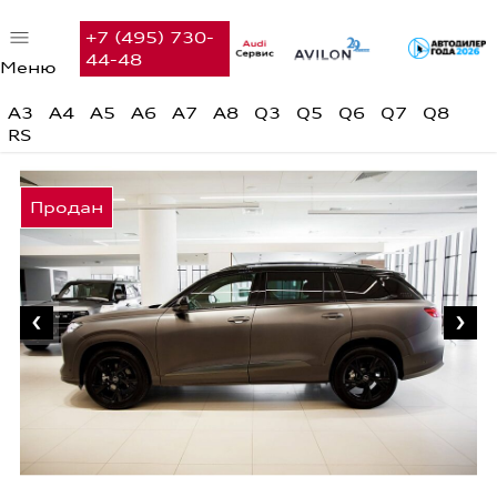
+7 (495) 730-
44-48
Меню
Автомобили в наличии
A3
A4
A5
A6
A7
A8
Q3
Q5
Q6
Q7
Q8
RS
Audi с пробегом
Предложения недели
Финансовые услуги
Сервис
Вакансии
Контакты
Поиск