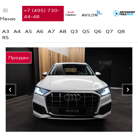
+7 (495) 730-
44-48
Меню
Автомобили в наличии
A3
A4
A5
A6
A7
A8
Q3
Q5
Q6
Q7
Q8
RS
Audi с пробегом
Предложения недели
Финансовые услуги
Сервис
Вакансии
Контакты
Поиск