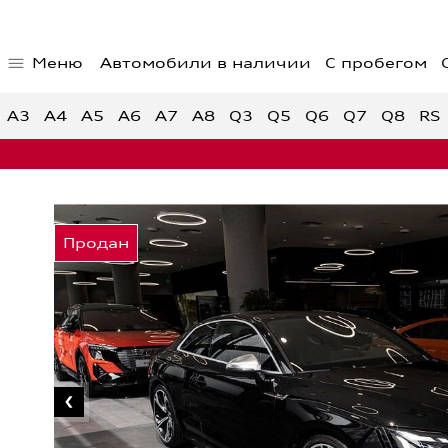
Меню
Автомобили в наличии
С пробегом
Главная страница
Предло
Автомобили в наличии
Спецпр
A3
A4
A5
A6
A7
A8
Q3
Q5
Q6
Q7
Q8
RS
Спецпр
автом
Спецпр
Audi с пробегом
Обратная связь