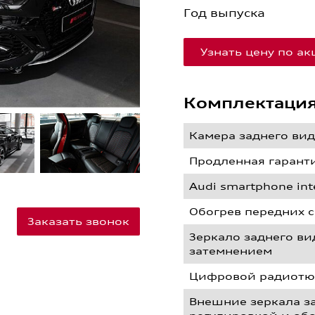
Год выпуска
Узнать цену по а
Комплектаци
Камера заднего ви
Продленная гарант
Audi smartphone int
Обогрев передних 
Заказать звонок
Зеркало заднего ви
затемнением
Цифровой радиотю
Внешние зеркала за