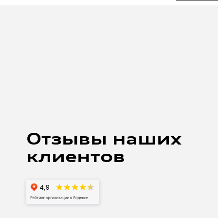
артем корябкин
8 АВГУСТА 2021
 на замену масла в кпп на своей а5.
жительные впечатления, от ресепшен до процесса
Отзывы наших
азу предупредил, что хочу наблюдать за работой.
сов пригласили в зону к автомобилю, выдали
клиентов
е работ рассказывали, что именно делают. Отмечу
уратное обращение с автомобилем. Делали все
ельно осмотрели двигатель выявили моменты
Процесс был не быстрый около 3-4 часов (ждали
 По итогу работой доволен. Отмечу чистоту и
емзоне, максимально клиентоориентированные
приемщику Андрею, механику Антону и Третьякову
Алексею! Спасибо .