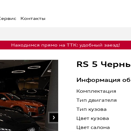
Сервис
Контакты
жения недели
Финансовые услуги
едложения
Кредит
Лизинг
едложения на
Страхование
Находимся прямо на ТТК: удобный заезд!
обили
Обмен
едложения на сервис
RS 5 Черн
Информация об
Запись на сервис
Комплектация
Тип двигателя
Тип кузова
Цвет кузова
Цвет салона