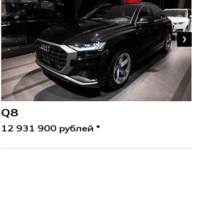
13
Q8
12 931 900 рублей *