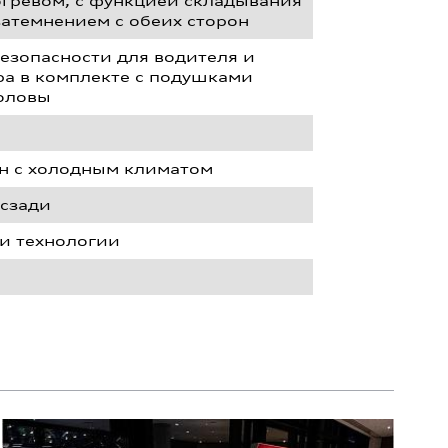
огревом, с функцией складывания
затемнением с обеих сторон
езопасности для водителя и
ра в комплекте с подушками
головы
ан с холодным климатом
 сзади
и технологии
Q