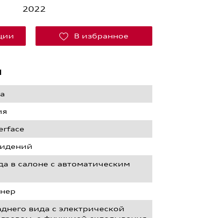
2022
кции
В избранное
я
да
ия
erface
сидений
да в салоне с автоматическим
нер
днего вида с электрической