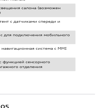
освещения салона (возможен
)
тент с датчиками спереди и
йс для подключения мобильного
s, навигационная система с MMI
 функцией сенсорного
агажного отделения
Q5
Q