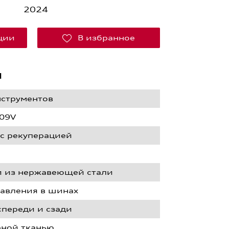
2024
кции
В избранное
я
нструментов
09V
 с рекуперацией
и из нержавеющей стали
давления в шинах
спереди и сзади
рной тканью