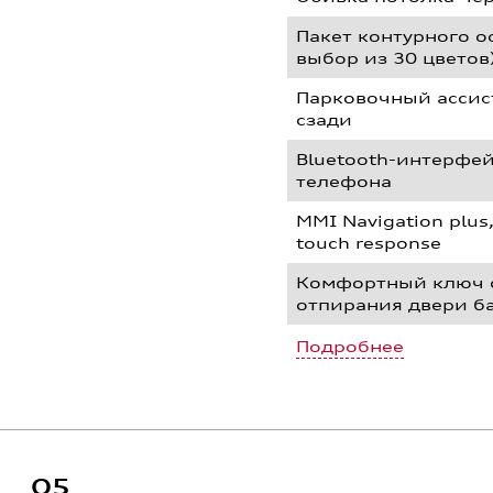
Пакет контурного 
выбор из 30 цветов
Парковочный ассис
сзади
Bluetooth-интерфе
телефона
MMI Navigation plu
touch response
Комфортный ключ с
отпирания двери б
Подробнее
Q5