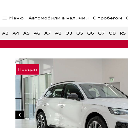
Меню
Автомобили в наличии
С пробегом
Главная страница
Предло
Автомобили в наличии
Спецпр
A3
A4
A5
A6
A7
A8
Q3
Q5
Q6
Q7
Q8
RS
Спецпр
автом
Спецпр
Audi с пробегом
Обратная связь