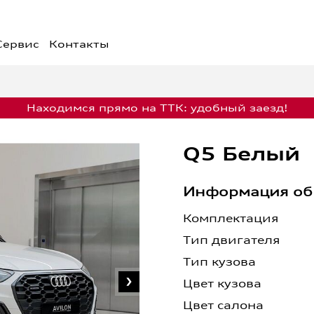
Сервис
Контакты
жения недели
Финансовые услуги
едложения
Кредит
Лизинг
едложения на
Страхование
Находимся прямо на ТТК: удобный заезд!
обили
Обмен
едложения на сервис
Q5 Белый
Информация об
Запись на сервис
Комплектация
Тип двигателя
Тип кузова
Цвет кузова
Цвет салона