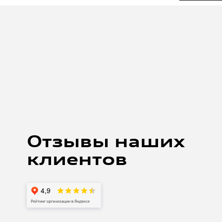
артем корябкин
8 АВГУСТА 2021
 на замену масла в кпп на своей а5.
жительные впечатления, от ресепшен до процесса
Отзывы наших
азу предупредил, что хочу наблюдать за работой.
сов пригласили в зону к автомобилю, выдали
клиентов
е работ рассказывали, что именно делают. Отмечу
уратное обращение с автомобилем. Делали все
ельно осмотрели двигатель выявили моменты
Процесс был не быстрый около 3-4 часов (ждали
 По итогу работой доволен. Отмечу чистоту и
емзоне, максимально клиентоориентированные
приемщику Андрею, механику Антону и Третьякову
Алексею! Спасибо .