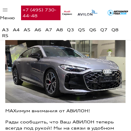
+7 (495) 730-
44-48
Меню
Автомобили в наличии
A3
A4
A5
A6
A7
A8
Q3
Q5
Q6
Q7
Q8
RS
Audi с пробегом
Предложения недели
Финансовые услуги
Сервис
Вакансии
Контакты
MAXимум внимания от АВИЛОН!
Поиск
Рады сообщить, что Ваш АВИЛОН теперь
всегда под рукой! Мы на связи в удобном