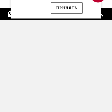
ПРИНЯТЬ
Модели Audi в наличии
Спецпредложения
Сервис / запасные части
Каталог сервисных
услуг Audi