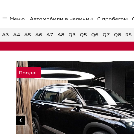
Меню
Автомобили в наличии
С пробегом
Главная страница
Предло
Автомобили в наличии
Спецпр
A3
A4
A5
A6
A7
A8
Q3
Q5
Q6
Q7
Q8
RS
Спецпр
автом
Спецпр
Audi с пробегом
Обратная связь