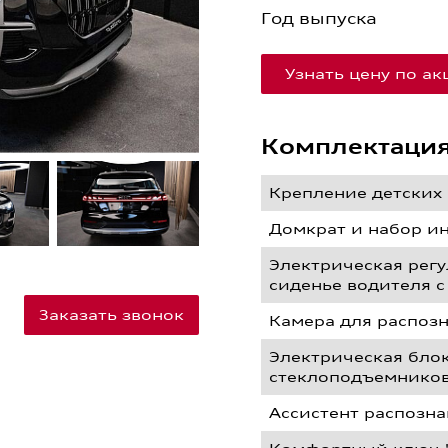
Год выпуска
Узнать цену по а
Комплектаци
Крепление детских 
Домкрат и набор и
Электрическая рег
сиденье водителя 
Заказать звонок
Камера для распоз
Электрическая бло
стеклоподъемников
Ассистент распозн