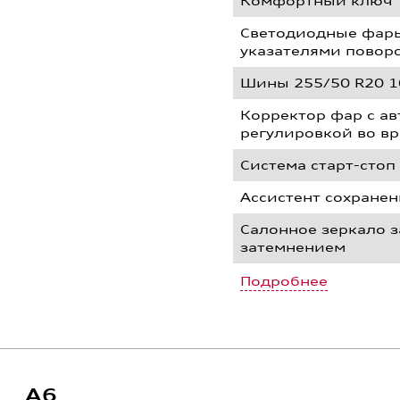
Комфортный ключ "
Светодиодные фары
указателями повор
Шины 255/50 R20 1
Корректор фар с а
регулировкой во в
Система старт-стоп
Ассистент сохране
Салонное зеркало з
затемнением
Подробнее
A6