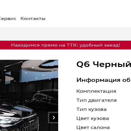
Сервис
Контакты
жения недели
Финансовые услуги
едложения
Кредит
Лизинг
едложения на
Страхование
Находимся прямо на ТТК: удобный заезд!
обили
Обмен
едложения на сервис
Q6 Черны
Информация об
Запись на сервис
Комплектация
Тип двигателя
Тип кузова
Цвет кузова
Цвет салона