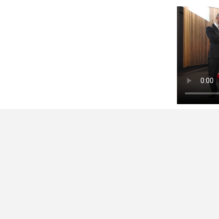
артем корябкин
8 АВГУСТА 2021