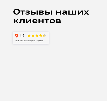
 на замену масла в кпп на своей а5.
жительные впечатления, от ресепшен до процесса
Отзывы наших
азу предупредил, что хочу наблюдать за работой.
сов пригласили в зону к автомобилю, выдали
клиентов
е работ рассказывали, что именно делают. Отмечу
уратное обращение с автомобилем. Делали все
ельно осмотрели двигатель выявили моменты
Процесс был не быстрый около 3-4 часов (ждали
 По итогу работой доволен. Отмечу чистоту и
емзоне, максимально клиентоориентированные
приемщику Андрею, механику Антону и Третьякову
Алексею! Спасибо .
 беконом тоже топовый. Однозначно рекомендую!
буду обращаться в дальнейшем