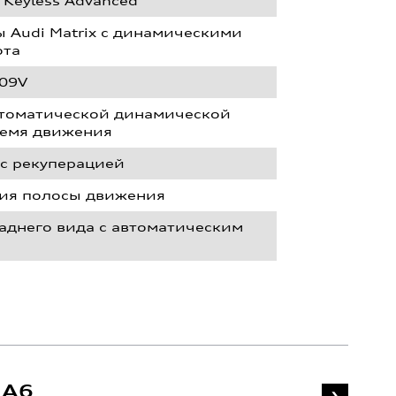
Keyless Advanced"
 Audi Matrix с динамическими
ота
09V
втоматической динамической
ремя движения
 с рекуперацией
ния полосы движения
аднего вида с автоматическим
A6
A