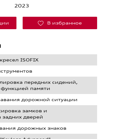
2023
кции
В избранное
я
кресел ISOFIX
нструментов
улировка передних сидений,
с функцией памяти
навания дорожной ситуации
кировка замков и
 задних дверей
авания дорожных знаков